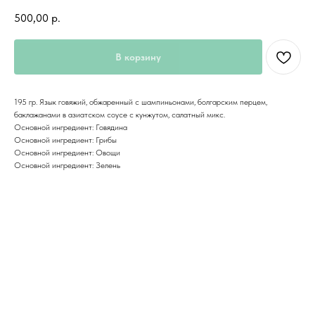
500,00
р.
В корзину
195 гр. Язык говяжий, обжаренный с шампиньонами, болгарским перцем,
баклажанами в азиатском соусе с кунжутом, салатный микс.
Основной ингредиент: Говядина
Основной ингредиент: Грибы
Основной ингредиент: Овощи
Основной ингредиент: Зелень