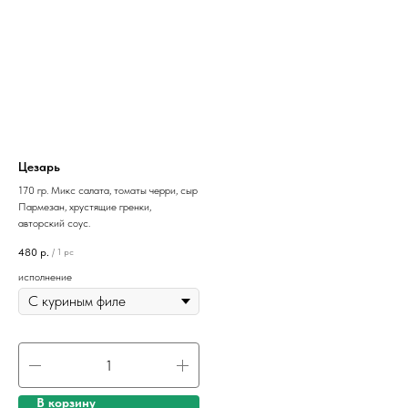
Цезарь
170 гр. Микс салата, томаты черри, сыр
Пармезан, хрустящие гренки,
авторский соус.
480
р.
/
1 pc
исполнение
В корзину