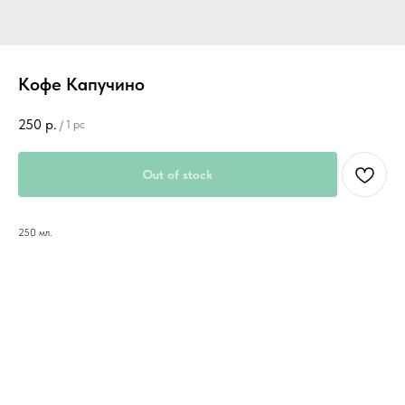
Кофе Капучино
250
р.
/
1 pc
Out of stock
250 мл.